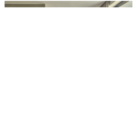
Uw suite:
Voorzien van twin size bedden
Balkon op het zuiden
Badkamer met douche en bad
Bureau
Air-conditioning
Wifi